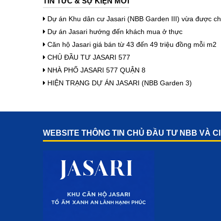
TIN TỨC & SỰ KIỆN MỚI
Dự án Khu dân cư Jasari (NBB Garden III) vừa được ch
Dự án Jasari hướng đến khách mua ở thực
Căn hộ Jasari giá bán từ 43 đến 49 triệu đồng mỗi m2
CHỦ ĐẦU TƯ JASARI 577
NHÀ PHỐ JASARI 577 QUẬN 8
HIỆN TRẠNG DỰ ÁN JASARI (NBB Garden 3)
WEBSITE THÔNG TIN CHỦ ĐẦU TƯ NBB VÀ CI