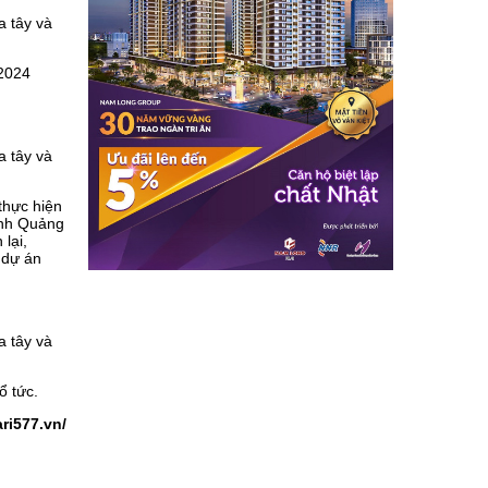
 2024
thực hiện
ỉnh Quảng
 lại,
 dự án
ổ tức.
ari577.vn/