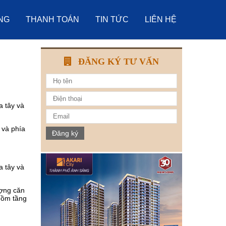
NG
THANH TOÁN
TIN TỨC
LIÊN HỆ
ĐĂNG KÝ TƯ VẤN
 và phía
Đăng ký
ượng căn
 gồm tầng