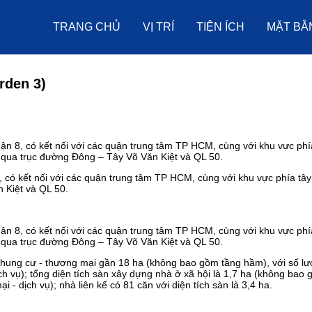
TRANG CHỦ
VỊ TRÍ
TIỆN ÍCH
MẶT BẰ
den 3)
 có kết nối với các quận trung tâm TP HCM, cùng với khu vực phía tây
 Kiệt và QL 50.
chung cư - thương mại gần 18 ha (không bao gồm tầng hầm), với số l
ch vụ); tổng diện tích sàn xây dựng nhà ở xã hội là 1,7 ha (không bao
- dịch vụ); nhà liên kế có 81 căn với diện tích sàn là 3,4 ha.